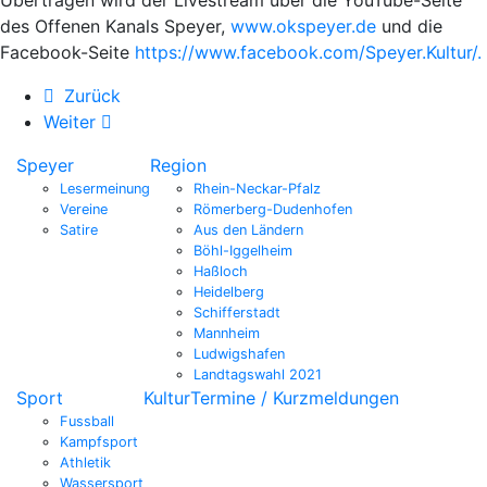
des Offenen Kanals Speyer,
www.okspeyer.de
und die
Facebook-Seite
https://www.facebook.com/Speyer.Kultur/.
Zurück
Weiter
Speyer
Region
Lesermeinung
Rhein-Neckar-Pfalz
Vereine
Römerberg-Dudenhofen
Satire
Aus den Ländern
Böhl-Iggelheim
Haßloch
Heidelberg
Schifferstadt
Mannheim
Ludwigshafen
Landtagswahl 2021
Sport
Kultur
Termine / Kurzmeldungen
Fussball
Kampfsport
Athletik
Wassersport