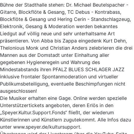
Bühne der Stadthalle stehen: Dr. Michael Beutelspacher -
Gitarre, Blockflöte & Gesang, TC Debus - Kontrabass,
Blockflöte & Gesang und Hering Cerin - Standschlagzeug,
Elektronik, Gesang & Moderation werden bekanntes
Liedgut auf völlig neue und sehr unterhaltsame Art
präsentieren. Von Abba bis Zappa eingedenk Kurt Dehn,
Thelonious Monk und Christian Anders zelebrieren die drei
Mannen aus der Domstadt unter Einhaltung aller
gegebenen Hygieneregeln und Wahrung des
Mindestabstands ihren PFALZ BLUES SCHLAGER JAZZ
inklusive frontaler Spontanmoderation und virtueller
Publikumsbeteiligung, eventuelle Beschimpfungen nicht
ausgeschlossen!
Die Musiker erhalten eine Gage. Online werden spezielle
Unterstützertickets angeboten, deren Erlös in den
„Speyer.Kultur.Support.Fonds“ fließt, der wiederum
Künstlerinnen und Künstlern zugutekommt. Alle Infos dazu
unter www.speyer.de/kultursupport.
Übertragen wird der Livestream über die YouTube-Seite