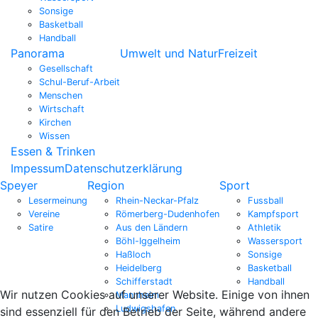
Sonsige
Basketball
Handball
Panorama
Umwelt und Natur
Freizeit
Gesellschaft
Schul-Beruf-Arbeit
Menschen
Wirtschaft
Kirchen
Wissen
Essen & Trinken
Impessum
Datenschutzerklärung
Speyer
Region
Sport
Lesermeinung
Rhein-Neckar-Pfalz
Fussball
Vereine
Römerberg-Dudenhofen
Kampfsport
Satire
Aus den Ländern
Athletik
Böhl-Iggelheim
Wassersport
Haßloch
Sonsige
Heidelberg
Basketball
Schifferstadt
Handball
Wir nutzen Cookies auf unserer Website. Einige von ihnen
Mannheim
Ludwigshafen
sind essenziell für den Betrieb der Seite, während andere