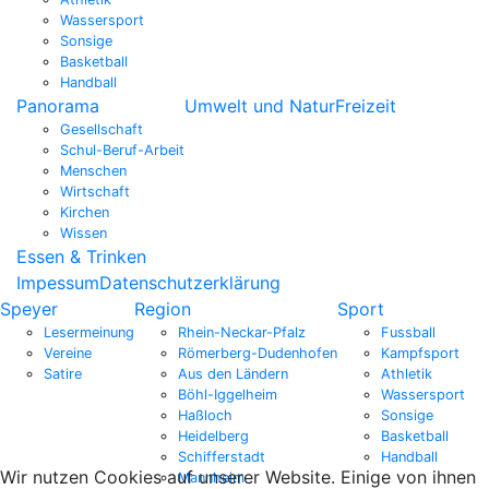
Wassersport
Sonsige
Basketball
Handball
Panorama
Umwelt und Natur
Freizeit
Gesellschaft
Schul-Beruf-Arbeit
Menschen
Wirtschaft
Kirchen
Wissen
Essen & Trinken
Impessum
Datenschutzerklärung
Speyer
Region
Sport
Lesermeinung
Rhein-Neckar-Pfalz
Fussball
Vereine
Römerberg-Dudenhofen
Kampfsport
Satire
Aus den Ländern
Athletik
Böhl-Iggelheim
Wassersport
Haßloch
Sonsige
Heidelberg
Basketball
Schifferstadt
Handball
Wir nutzen Cookies auf unserer Website. Einige von ihnen
Mannheim