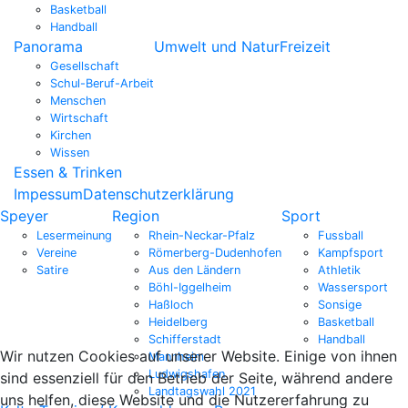
Basketball
Handball
Panorama
Umwelt und Natur
Freizeit
Gesellschaft
Schul-Beruf-Arbeit
Menschen
Wirtschaft
Kirchen
Wissen
Essen & Trinken
Impessum
Datenschutzerklärung
Speyer
Region
Sport
Lesermeinung
Rhein-Neckar-Pfalz
Fussball
Vereine
Römerberg-Dudenhofen
Kampfsport
Satire
Aus den Ländern
Athletik
Böhl-Iggelheim
Wassersport
Haßloch
Sonsige
Heidelberg
Basketball
Schifferstadt
Handball
Wir nutzen Cookies auf unserer Website. Einige von ihnen
Mannheim
Ludwigshafen
sind essenziell für den Betrieb der Seite, während andere
Landtagswahl 2021
uns helfen, diese Website und die Nutzererfahrung zu