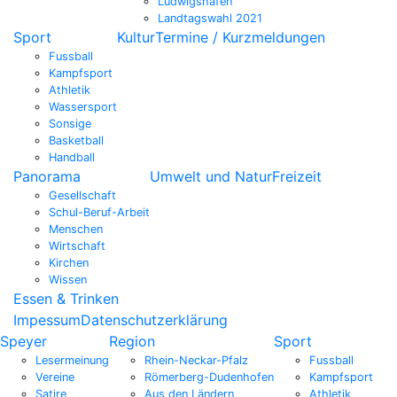
Ludwigshafen
Landtagswahl 2021
Sport
Kultur
Termine / Kurzmeldungen
Fussball
Kampfsport
Athletik
Wassersport
Sonsige
Basketball
Handball
Panorama
Umwelt und Natur
Freizeit
Gesellschaft
Schul-Beruf-Arbeit
Menschen
Wirtschaft
Kirchen
Wissen
Essen & Trinken
Impessum
Datenschutzerklärung
Speyer
Region
Sport
Lesermeinung
Rhein-Neckar-Pfalz
Fussball
Vereine
Römerberg-Dudenhofen
Kampfsport
Satire
Aus den Ländern
Athletik