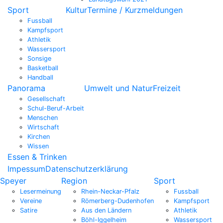
Sport
Kultur
Termine / Kurzmeldungen
Fussball
Kampfsport
Athletik
Wassersport
Sonsige
Basketball
Handball
Panorama
Umwelt und Natur
Freizeit
Gesellschaft
Schul-Beruf-Arbeit
Menschen
Wirtschaft
Kirchen
Wissen
Essen & Trinken
Impessum
Datenschutzerklärung
Speyer
Region
Sport
Lesermeinung
Rhein-Neckar-Pfalz
Fussball
Vereine
Römerberg-Dudenhofen
Kampfsport
Satire
Aus den Ländern
Athletik
Böhl-Iggelheim
Wassersport