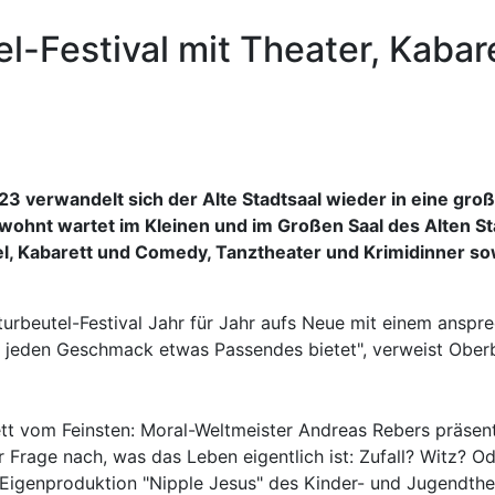
el-Festival mit Theater, Kaba
 verwandelt sich der Alte Stadtsaal wieder in eine groß
 gewohnt wartet im Kleinen und im Großen Saal des Alten 
, Kabarett und Comedy, Tanztheater und Krimidinner sow
ulturbeutel-Festival Jahr für Jahr aufs Neue mit einem ans
 jeden Geschmack etwas Passendes bietet", verweist Oberbü
rett vom Feinsten: Moral-Weltmeister Andreas Rebers präsent
r Frage nach, was das Leben eigentlich ist: Zufall? Witz? O
 Eigenproduktion "Nipple Jesus" des Kinder- und Jugendthe