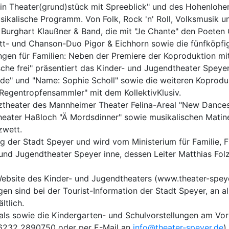
in Theater(grund)stück mit Spreeblick" und des Hohenloher 
musikalische Programm. Von Folk, Rock 'n' Roll, Volksmusik 
Burghart Klaußner & Band, die mit "Je Chante" den Poeten C
ett- und Chanson-Duo Pigor & Eichhorn sowie die fünfköpfi
ungen für Familien: Neben der Premiere der Koproduktion m
sche frei" präsentiert das Kinder- und Jugendtheater Speye
de" und "Name: Sophie Scholl" sowie die weiteren Koproduk
 Regentropfensammler" mit dem KollektivKlusiv.
heater des Mannheimer Theater Felina-Areal "New Dances
heater Haßloch "Ä Mordsdinner" sowie musikalischen Matin
zwett.
ung der Stadt Speyer und wird vom Ministerium für Familie, F
- und Jugendtheater Speyer inne, dessen Leiter Matthias Fol
Website des Kinder- und Jugendtheaters (www.theater-speye
gen sind bei der Tourist-Information der Stadt Speyer, an a
ltlich.
vals sowie die Kindergarten- und Schulvorstellungen am Vo
 06232 2890750 oder per E-Mail an
info@theater-speyer.de
)