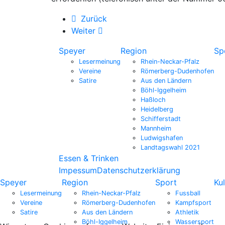
Zurück
Weiter
Speyer
Region
Sp
Lesermeinung
Rhein-Neckar-Pfalz
Vereine
Römerberg-Dudenhofen
Satire
Aus den Ländern
Böhl-Iggelheim
Haßloch
Heidelberg
Schifferstadt
Mannheim
Ludwigshafen
Landtagswahl 2021
Essen & Trinken
Impessum
Datenschutzerklärung
Speyer
Region
Sport
Kul
Lesermeinung
Rhein-Neckar-Pfalz
Fussball
Vereine
Römerberg-Dudenhofen
Kampfsport
Satire
Aus den Ländern
Athletik
Böhl-Iggelheim
Wassersport