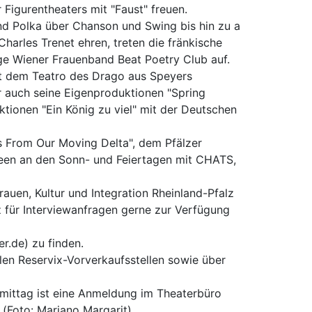
Figurentheaters mit "Faust" freuen.
und Polka über Chanson und Swing bis hin zu a
harles Trenet ehren, treten die fränkische
ge Wiener Frauenband Beat Poetry Club auf.
it dem Teatro des Drago aus Speyers
r auch seine Eigenproduktionen "Spring
tionen "Ein König zu viel" mit der Deutschen
 From Our Moving Delta", dem Pfälzer
een an den Sonn- und Feiertagen mit CHATS,
rauen, Kultur und Integration Rheinland-Pfalz
z für Interviewanfragen gerne zur Verfügung
r.de) zu finden.
llen Reservix-Vorverkaufsstellen sowie über
rmittag ist eine Anmeldung im Theaterbüro
. (Foto: Mariano Margarit)