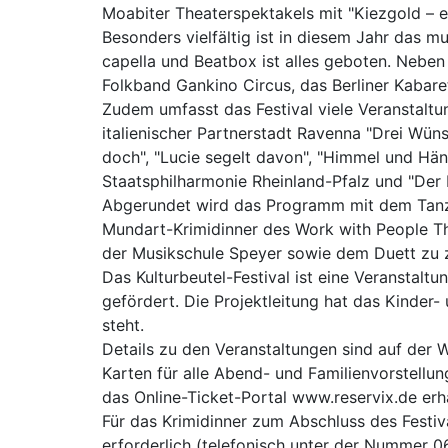
Moabiter Theaterspektakels mit "Kiezgold – e
Besonders vielfältig ist in diesem Jahr das 
capella und Beatbox ist alles geboten. Neben 
Folkband Gankino Circus, das Berliner Kabar
Zudem umfasst das Festival viele Veranstalt
italienischer Partnerstadt Ravenna "Drei Wün
doch", "Lucie segelt davon", "Himmel und Hän
Staatsphilharmonie Rheinland-Pfalz und "Der
Abgerundet wird das Programm mit dem Tanzt
Mundart-Krimidinner des Work with People T
der Musikschule Speyer sowie dem Duett zu 
Das Kulturbeutel-Festival ist eine Veranstalt
gefördert. Die Projektleitung hat das Kinder
steht.
Details zu den Veranstaltungen sind auf der 
Karten für alle Abend- und Familienvorstellun
das Online-Ticket-Portal www.reservix.de erhä
Für das Krimidinner zum Abschluss des Festi
erforderlich (telefonisch unter der Nummer