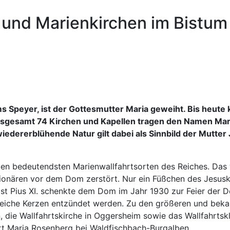
und Marienkirchen im Bistum
s Speyer, ist der Gottesmutter Maria geweiht. Bis heu
nsgesamt 74 Kirchen und Kapellen tragen den Namen Maria
dererblühende Natur gilt dabei als Sinnbild der Mutter J
den bedeutendsten Marienwallfahrtsorten des Reiches. Das 
tionären vor dem Dom zerstört. Nur ein Füßchen des Jesusk
 Pius XI. schenkte dem Dom im Jahr 1930 zur Feier der 
reiche Kerzen entzündet werden. Zu den größeren und beka
, die Wallfahrtskirche in Oggersheim sowie das Wallfahrtskl
ort Maria Rosenberg bei Waldfischbach-Burgalben.