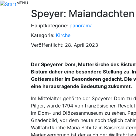
MENÜ
Speyer: Maiandachten 
Hauptkategorie:
panorama
Kategorie:
Kirche
Veröffentlicht: 28. April 2023
Der Speyerer Dom, Mutterkirche des Bistum
Bistum daher eine besondere Stellung zu. I
Gottesmutter im Besonderen gedacht. Die wie
eine herausragende Bedeutung zukommt.
Im Mittelalter gehörte der Speyerer Dom zu 
Pilger, wurde 1794 von französischen Revolu
im Dom- und Diözesanmuseum zu sehen. Papst
Gnadenbild, vor dem heute noch täglich zahl
Wallfahrtkirche Maria Schutz in Kaiserslautern
Marienverehrung ist der auch der Wallfahrts