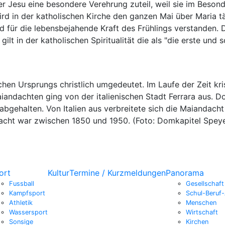
r Jesu eine besondere Verehrung zuteil, weil sie im Beson
ird in der katholischen Kirche den ganzen Mai über Maria t
nbild für die lebensbejahende Kraft des Frühlings verstanden
gilt in der katholischen Spiritualität die als "die erste und
hen Ursprungs christlich umgedeutet. Im Laufe der Zeit kri
andachten ging von der italienischen Stadt Ferrara aus. Dor
bgehalten. Von Italien aus verbreitete sich die Maiandacht
dacht war zwischen 1850 und 1950. (Foto: Domkapitel Speye
ort
Kultur
Termine / Kurzmeldungen
Panorama
Fussball
Gesellschaft
Kampfsport
Schul-Beruf-
Athletik
Menschen
Wassersport
Wirtschaft
Sonsige
Kirchen