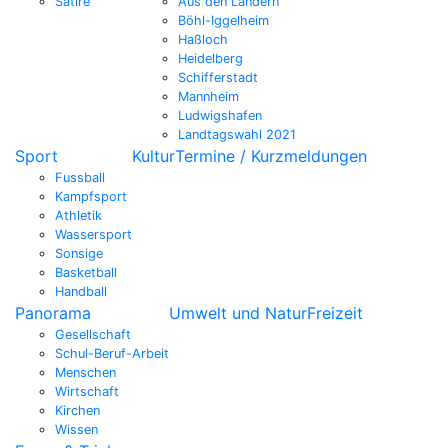
Satire
Aus den Ländern
Böhl-Iggelheim
Haßloch
Heidelberg
Schifferstadt
Mannheim
Ludwigshafen
Landtagswahl 2021
Sport
Kultur
Termine / Kurzmeldungen
Fussball
Kampfsport
Athletik
Wassersport
Sonsige
Basketball
Handball
Panorama
Umwelt und Natur
Freizeit
Gesellschaft
Schul-Beruf-Arbeit
Menschen
Wirtschaft
Kirchen
Wissen