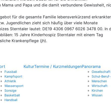
 Mama und Papa und die damit verbundene Gewissheit, nich
ngebot für die gesamte Familie lebensverkürzend erkrankte
w. Jugendlichen zieht sich häufig über viele Monate
es Sterntaler lautet: DE19 4306 0967 6026 3478 00. In die
iläen: 15 Jahre Kinderhospiz Sterntaler mit einem Tag
liche Krankenpflege (jh).
ort
Kultur
Termine / Kurzmeldungen
Panorama
Fussball
Gesellschaft
Kampfsport
Schul-Beruf-
Athletik
Menschen
Wassersport
Wirtschaft
Sonsige
Kirchen
Basketball
Wissen
Handball