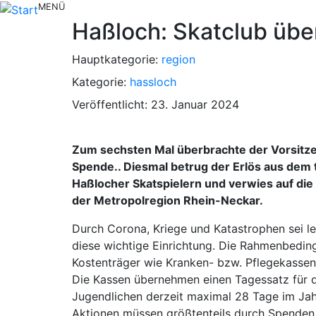
MENÜ
Haßloch: Skatclub über
Hauptkategorie:
region
Kategorie:
hassloch
Veröffentlicht: 23. Januar 2024
Zum sechsten Mal überbrachte der Vorsitze
Spende.. Diesmal betrug der Erlös aus dem 
Haßlocher Skatspielern und verwies auf die
der Metropolregion Rhein-Neckar.
Durch Corona, Kriege und Katastrophen sei l
diese wichtige Einrichtung. Die Rahmenbedin
Kostenträger wie Kranken- bzw. Pflegekassen
Die Kassen übernehmen einen Tagessatz für d
Jugendlichen derzeit maximal 28 Tage im Jah
Aktionen müssen größtenteils durch Spenden f