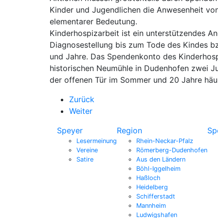
Kinder und Jugendlichen die Anwesenheit von
elementarer Bedeutung.
Kinderhospizarbeit ist ein unterstützendes A
Diagnosestellung bis zum Tode des Kindes bz
und Jahre. Das Spendenkonto des Kinderhospiz
historischen Neumühle in Dudenhofen zwei Jub
der offenen Tür im Sommer und 20 Jahre häus
Zurück
Weiter
Speyer
Region
Sp
Lesermeinung
Rhein-Neckar-Pfalz
Vereine
Römerberg-Dudenhofen
Satire
Aus den Ländern
Böhl-Iggelheim
Haßloch
Heidelberg
Schifferstadt
Mannheim
Ludwigshafen