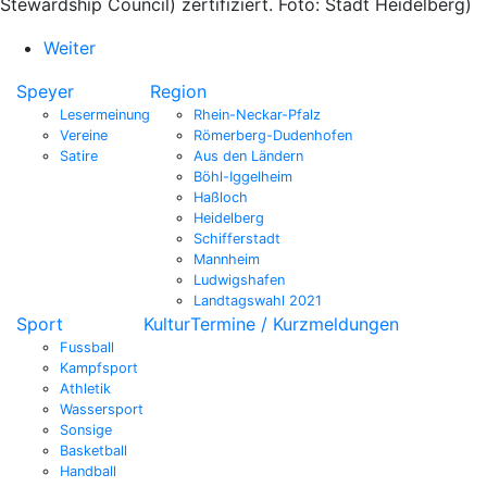
Stewardship Council) zertifiziert. Foto: Stadt Heidelberg)
Weiter
Speyer
Region
Lesermeinung
Rhein-Neckar-Pfalz
Vereine
Römerberg-Dudenhofen
Satire
Aus den Ländern
Böhl-Iggelheim
Haßloch
Heidelberg
Schifferstadt
Mannheim
Ludwigshafen
Landtagswahl 2021
Sport
Kultur
Termine / Kurzmeldungen
Fussball
Kampfsport
Athletik
Wassersport
Sonsige
Basketball
Handball