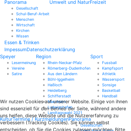
Panorama
Umwelt und Natur
Freizeit
Gesellschaft
Schul-Beruf-Arbeit
Menschen
Wirtschaft
Kirchen
Wissen
Essen & Trinken
Impessum
Datenschutzerklärung
Speyer
Region
Sport
Lesermeinung
Rhein-Neckar-Pfalz
Fussball
Vereine
Römerberg-Dudenhofen
Kampfsport
Satire
Aus den Ländern
Athletik
Böhl-Iggelheim
Wassersport
Haßloch
Sonsige
Heidelberg
Basketball
Schifferstadt
Handball
Wir nutzen Cookies auf unserer Website. Einige von ihnen
Mannheim
Ludwigshafen
sind essenziell für den Betrieb der Seite, während andere
Landtagswahl 2021
uns helfen, diese Website und die Nutzererfahrung zu
Kultur
Termine / Kurzmeldungen
Panorama
verbessern (Tracking Cookies). Sie können selbst
Gesellschaft
entscheiden, ob Sie die Cookies zulassen möchten. Bitte
Schul-Beruf-Arbeit