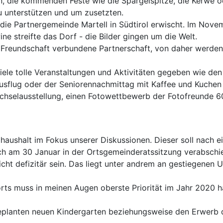
, die kommenden Feste wie die Spargelspitze, die Kerwe o
zu unterstützen und um zusetzten.
ie Partnergemeinde Martell in Südtirol erwischt. Im Nove
ne streifte das Dorf - die Bilder gingen um die Welt.
n Freundschaft verbundene Partnerschaft, von daher werden
iele tolle Veranstaltungen und Aktivitäten gegeben wie de
usflug oder der Seniorennachmittag mit Kaffee und Kuchen 
chselausstellung, einen Fotowettbewerb der Fotofreunde 6
haushalt im Fokus unserer Diskussionen. Dieser soll nach 
ch am 30 Januar in der Ortsgemeinderatssitzung verabschie
icht defizitär sein. Das liegt unter andrem an gestiegenen 
rts muss in meinen Augen oberste Priorität im Jahr 2020 h
eplanten neuen Kindergarten beziehungsweise den Erwerb de