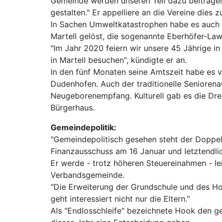
Gemeinde werden unseren Teil dazu beitragen
gestalten." Er appelliere an die Vereine dies 
In Sachen Umweltkatastrophen habe es auch d
Martell gelöst, die sogenannte Eberhöfer-Lawi
"Im Jahr 2020 feiern wir unsere 45 Jährige i
in Martell besuchen", kündigte er an.
In den fünf Monaten seine Amtszeit habe es v
Dudenhofen. Auch der traditionelle Seniorena
Neugeborenempfang. Kulturell gab es die Dre
Bürgerhaus.
Gemeindepolitik:
"Gemeindepolitisch gesehen steht der Doppel
Finanzausschuss am 16 Januar und letztendli
Er werde - trotz höheren Steuereinahmen - le
Verbandsgemeinde.
"Die Erweiterung der Grundschule und des Ho
geht interessiert nicht nur die Eltern."
Als "Endlosschleife" bezeichnete Hook den g