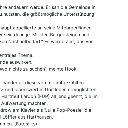
ahre andauern werde. Er sah die Gemeinde in
 zu nutzten, die größtmögliche Unterstützung
haupt appellierte an seine Mitbürger*innen,
er sein denn je. Mit den Bürgersteigen und
en Nachholbedarf." Es werde Zeit, das vor
entrales Thema.
inde auswirken.
swo nichts zu suchen", meinte Hook
teinander all diese von mir aufgezählten
s- und lebenswertes Dorfleben ermöglichten.
Hartmut Lardon (FDP) all jene geehrt, die im
re Aufwartung machten.
row am Klavier als "Julie Pop-Poesie" die
 Löffler aus Harthausen.
mmen. (Fotos: ks)