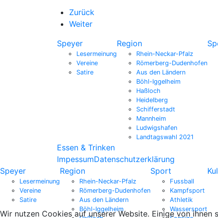
Zurück
Weiter
Speyer
Region
Sp
Lesermeinung
Rhein-Neckar-Pfalz
Vereine
Römerberg-Dudenhofen
Satire
Aus den Ländern
Böhl-Iggelheim
Haßloch
Heidelberg
Schifferstadt
Mannheim
Ludwigshafen
Landtagswahl 2021
Essen & Trinken
Impessum
Datenschutzerklärung
Speyer
Region
Sport
Kul
Lesermeinung
Rhein-Neckar-Pfalz
Fussball
Vereine
Römerberg-Dudenhofen
Kampfsport
Satire
Aus den Ländern
Athletik
Böhl-Iggelheim
Wassersport
Wir nutzen Cookies auf unserer Website. Einige von ihnen s