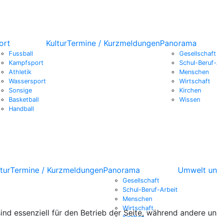
ort
Kultur
Termine / Kurzmeldungen
Panorama
Fussball
Gesellschaft
Kampfsport
Schul-Beruf-
Athletik
Menschen
Wassersport
Wirtschaft
Sonsige
Kirchen
Basketball
Wissen
Handball
tur
Termine / Kurzmeldungen
Panorama
Umwelt un
Gesellschaft
Schul-Beruf-Arbeit
Menschen
Wirtschaft
ind essenziell für den Betrieb der Seite, während andere u