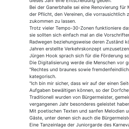
dieses Jahr eine Entscheidung geben.
Bei der Ganerbhalle sei eine Renovierung für
der Pflicht, den Vereinen, die vorrausichtlic
zukommen zu lassen.
Trotz vieler Tempo-30-Zonen funktioniere das
sie sollten sich einfach mal an die Vorschrif
Radwegen beziehungsweise deren Zuständ könn
Jahren erstellte Verkehrskonzept umzusetzen
Jürgen Hook sprach sich für die Förderung s
Die Digitalisierung werde die Menschen vor 
"Rechtes und braunes sowie fremdenfeindlic
kategorisch.
"Ich bin mir sicher, dass wir auf der einen Se
Aufgaben bewältigen können, so der Dorfchef
Traditionell wurden von Bürgermeister, gemei
vergangenen Jahr besonderes geleistet haben 
Mit poetischen Texten und sanfen Melodien un
Gäste, unter denen sich auch die Bürgermeist
Eine Tanzeinlage der Juniorgarde des Karnev