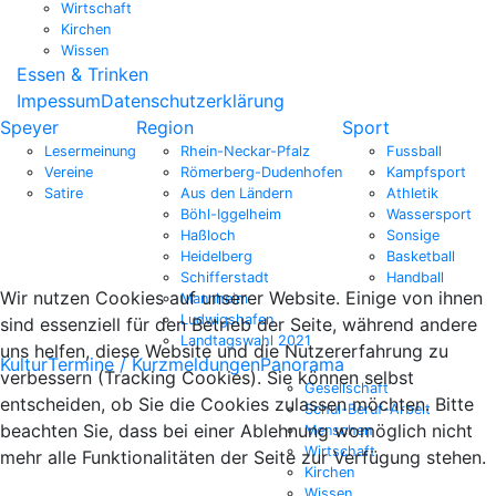
Wirtschaft
Kirchen
Wissen
Essen & Trinken
Impessum
Datenschutzerklärung
Speyer
Region
Sport
Lesermeinung
Rhein-Neckar-Pfalz
Fussball
Vereine
Römerberg-Dudenhofen
Kampfsport
Satire
Aus den Ländern
Athletik
Böhl-Iggelheim
Wassersport
Haßloch
Sonsige
Heidelberg
Basketball
Schifferstadt
Handball
Wir nutzen Cookies auf unserer Website. Einige von ihnen
Mannheim
Ludwigshafen
sind essenziell für den Betrieb der Seite, während andere
Landtagswahl 2021
uns helfen, diese Website und die Nutzererfahrung zu
Kultur
Termine / Kurzmeldungen
Panorama
verbessern (Tracking Cookies). Sie können selbst
Gesellschaft
entscheiden, ob Sie die Cookies zulassen möchten. Bitte
Schul-Beruf-Arbeit
beachten Sie, dass bei einer Ablehnung womöglich nicht
Menschen
Wirtschaft
mehr alle Funktionalitäten der Seite zur Verfügung stehen.
Kirchen
Wissen