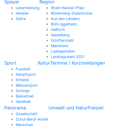
Speyer
Region
Lesermeinung
Rhein-Neckar-Pfalz
Vereine
Römerberg-Dudenhofen
Satire
Aus den Ländern
Böhl-Iggelheim
Haßloch
Heidelberg
Schifferstadt
Mannheim
Ludwigshafen
Landtagswahl 2021
Sport
Kultur
Termine / Kurzmeldungen
Fussball
Kampfsport
Athletik
Wassersport
Sonsige
Basketball
Handball
Panorama
Umwelt und Natur
Freizeit
Gesellschaft
Schul-Beruf-Arbeit
Menschen