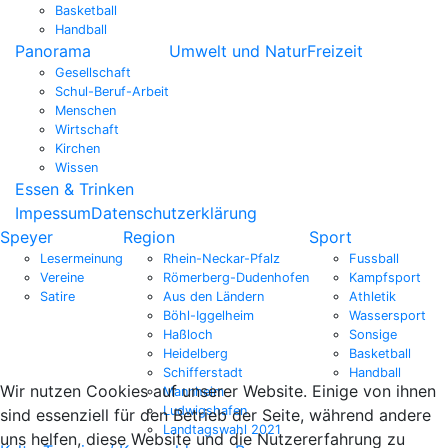
Basketball
Handball
Panorama
Umwelt und Natur
Freizeit
Gesellschaft
Schul-Beruf-Arbeit
Menschen
Wirtschaft
Kirchen
Wissen
Essen & Trinken
Impessum
Datenschutzerklärung
Speyer
Region
Sport
Lesermeinung
Rhein-Neckar-Pfalz
Fussball
Vereine
Römerberg-Dudenhofen
Kampfsport
Satire
Aus den Ländern
Athletik
Böhl-Iggelheim
Wassersport
Haßloch
Sonsige
Heidelberg
Basketball
Schifferstadt
Handball
Wir nutzen Cookies auf unserer Website. Einige von ihnen
Mannheim
Ludwigshafen
sind essenziell für den Betrieb der Seite, während andere
Landtagswahl 2021
uns helfen, diese Website und die Nutzererfahrung zu