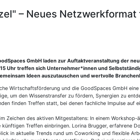
zel" – Neues Netzwerkformat 
oodSpaces GmbH laden zur Auftaktveranstaltung der neu
15 Uhr treffen sich Unternehmer*innen und Selbstständ
m gemeinsam Ideen auszutauschen und wertvolle Branchen
ische Wirtschaftsförderung und die GoodSpaces GmbH eine P
e, um den Wissenstransfer zu fördern, Synergien zu entde
den finden Treffen statt, bei denen fachliche Impulse auf e
 im Zeichen des aktiven Mitgestaltens: In einem Workshop
ünftigen Treffen einbringen. Lorina Brugger, erfahrene Do
lick in aktuelle Trends rund um Coworking und flexible Arb