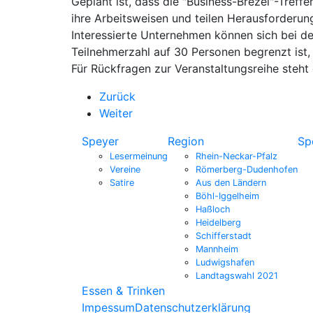
Geplant ist, dass die "Business-Brezel"-Treff
ihre Arbeitsweisen und teilen Herausforderu
Interessierte Unternehmen können sich bei d
Teilnehmerzahl auf 30 Personen begrenzt ist,
Für Rückfragen zur Veranstaltungsreihe steht
Zurück
Weiter
Speyer
Region
Sp
Lesermeinung
Rhein-Neckar-Pfalz
Vereine
Römerberg-Dudenhofen
Satire
Aus den Ländern
Böhl-Iggelheim
Haßloch
Heidelberg
Schifferstadt
Mannheim
Ludwigshafen
Landtagswahl 2021
Essen & Trinken
Impessum
Datenschutzerklärung