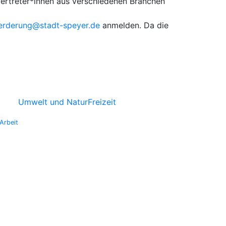
 Vertreter*innen aus verschiedenen Branchen
oerderung@stadt-speyer.de
anmelden. Da die
Umwelt und Natur
Freizeit
Arbeit