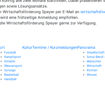
en künftig alle zwei Monate stattfinden. Dabei präsentieren
ngen sowie Lösungsansätze.
er Wirtschaftsförderung Speyer per E-Mail an
wirtschaftsf
 wird eine frühzeitige Anmeldung empfohlen.
 die Wirtschaftsförderung Speyer gerne zur Verfügung.
ort
Kultur
Termine / Kurzmeldungen
Panorama
Fussball
Gesellschaft
Kampfsport
Schul-Beruf-
Athletik
Menschen
Wassersport
Wirtschaft
Sonsige
Kirchen
Basketball
Wissen
Handball