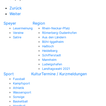
Zurück
Weiter
Speyer
Region
Lesermeinung
Rhein-Neckar-Pfalz
Vereine
Römerberg-Dudenhofen
Satire
Aus den Ländern
Böhl-Iggelheim
Haßloch
Heidelberg
Schifferstadt
Mannheim
Ludwigshafen
Landtagswahl 2021
Sport
Kultur
Termine / Kurzmeldungen
Fussball
Kampfsport
Athletik
Wassersport
Sonsige
Basketball
Handball