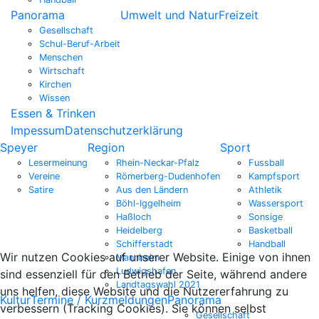
Panorama
Umwelt und Natur
Freizeit
Gesellschaft
Schul-Beruf-Arbeit
Menschen
Wirtschaft
Kirchen
Wissen
Essen & Trinken
Impessum
Datenschutzerklärung
Speyer
Region
Sport
Lesermeinung
Rhein-Neckar-Pfalz
Fussball
Vereine
Römerberg-Dudenhofen
Kampfsport
Satire
Aus den Ländern
Athletik
Böhl-Iggelheim
Wassersport
Haßloch
Sonsige
Heidelberg
Basketball
Schifferstadt
Handball
Wir nutzen Cookies auf unserer Website. Einige von ihnen
Mannheim
Ludwigshafen
sind essenziell für den Betrieb der Seite, während andere
Landtagswahl 2021
uns helfen, diese Website und die Nutzererfahrung zu
Kultur
Termine / Kurzmeldungen
Panorama
verbessern (Tracking Cookies). Sie können selbst
Gesellschaft