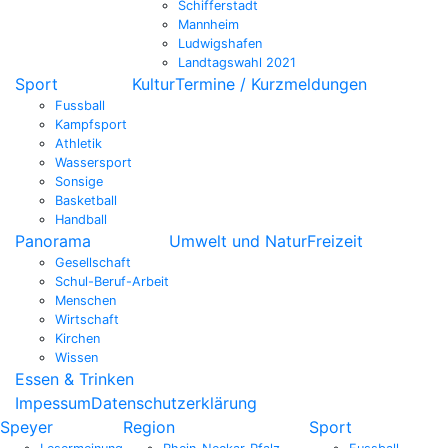
Schifferstadt
Mannheim
Ludwigshafen
Landtagswahl 2021
Sport
Kultur
Termine / Kurzmeldungen
Fussball
Kampfsport
Athletik
Wassersport
Sonsige
Basketball
Handball
Panorama
Umwelt und Natur
Freizeit
Gesellschaft
Schul-Beruf-Arbeit
Menschen
Wirtschaft
Kirchen
Wissen
Essen & Trinken
Impessum
Datenschutzerklärung
Speyer
Region
Sport