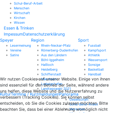
Schul-Beruf-Arbeit
Menschen
Wirtschaft
Kirchen
Wissen
Essen & Trinken
Impessum
Datenschutzerklärung
Speyer
Region
Sport
Lesermeinung
Rhein-Neckar-Pfalz
Fussball
Vereine
Römerberg-Dudenhofen
Kampfsport
Satire
Aus den Ländern
Athletik
Böhl-Iggelheim
Wassersport
Haßloch
Sonsige
Heidelberg
Basketball
Schifferstadt
Handball
Wir nutzen Cookies auf unserer Website. Einige von ihnen
Mannheim
Ludwigshafen
sind essenziell für den Betrieb der Seite, während andere
Landtagswahl 2021
uns helfen, diese Website und die Nutzererfahrung zu
Kultur
Termine / Kurzmeldungen
Panorama
verbessern (Tracking Cookies). Sie können selbst
Gesellschaft
entscheiden, ob Sie die Cookies zulassen möchten. Bitte
Schul-Beruf-Arbeit
beachten Sie, dass bei einer Ablehnung womöglich nicht
Menschen