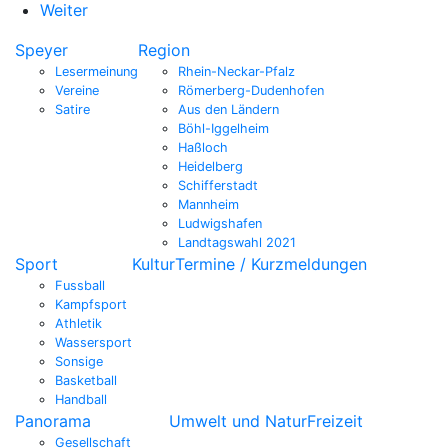
Weiter
Speyer
Region
Lesermeinung
Rhein-Neckar-Pfalz
Vereine
Römerberg-Dudenhofen
Satire
Aus den Ländern
Böhl-Iggelheim
Haßloch
Heidelberg
Schifferstadt
Mannheim
Ludwigshafen
Landtagswahl 2021
Sport
Kultur
Termine / Kurzmeldungen
Fussball
Kampfsport
Athletik
Wassersport
Sonsige
Basketball
Handball
Panorama
Umwelt und Natur
Freizeit
Gesellschaft