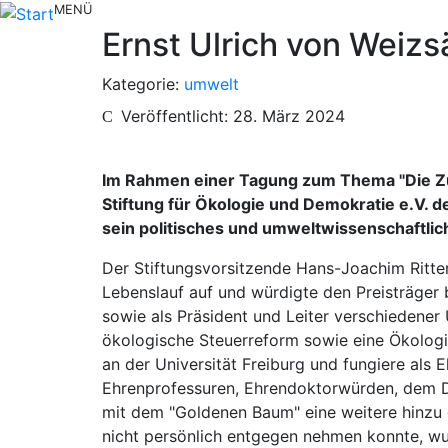
MENÜ
Ernst Ulrich von Weiz
Kategorie:
umwelt
Veröffentlicht: 28. März 2024
Im Rahmen einer Tagung zum Thema "Die Zu
Stiftung für Ökologie und Demokratie e.V. 
sein politisches und umweltwissenschaftli
Der Stiftungsvorsitzende Hans-Joachim Ritter 
Lebenslauf auf und würdigte den Preisträger
sowie als Präsident und Leiter verschiedener 
ökologische Steuerreform sowie eine Ökologis
an der Universität Freiburg und fungiere als
Ehrenprofessuren, Ehrendoktorwürden, dem 
mit dem "Goldenen Baum" eine weitere hinzu
nicht persönlich entgegen nehmen konnte, wu