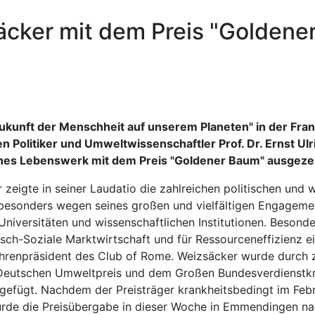
säcker mit dem Preis "Golden
kunft der Menschheit auf unserem Planeten" in der Fra
den Politiker und Umweltwissenschaftler Prof. Dr. Ernst 
ches Lebenswerk mit dem Preis "Goldener Baum" ausgeze
zeigte in seiner Laudatio die zahlreichen politischen und 
 besonders wegen seines großen und vielfältigen Engagem
Universitäten und wissenschaftlichen Institutionen. Besonder
ch-Soziale Marktwirtschaft und für Ressourceneffizienz ei
 Ehrenpräsident des Club of Rome. Weizsäcker wurde durch z
Deutschen Umweltpreis und dem Großen Bundesverdienstkr
 gefügt. Nachdem der Preisträger krankheitsbedingt im Fe
rde die Preisübergabe in dieser Woche in Emmendingen nach