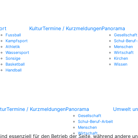
ort
Kultur
Termine / Kurzmeldungen
Panorama
Fussball
Gesellschaft
Kampfsport
Schul-Beruf-
Athletik
Menschen
Wassersport
Wirtschaft
Sonsige
Kirchen
Basketball
Wissen
Handball
tur
Termine / Kurzmeldungen
Panorama
Umwelt un
Gesellschaft
Schul-Beruf-Arbeit
Menschen
Wirtschaft
ind essenziell für den Betrieb der Seite, während andere u