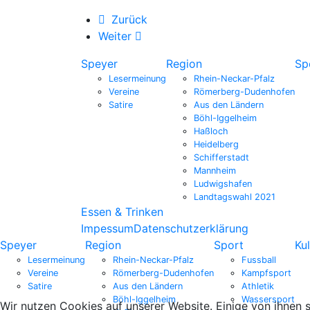
Zurück
Weiter
Speyer
Region
Sp
Lesermeinung
Rhein-Neckar-Pfalz
Vereine
Römerberg-Dudenhofen
Satire
Aus den Ländern
Böhl-Iggelheim
Haßloch
Heidelberg
Schifferstadt
Mannheim
Ludwigshafen
Landtagswahl 2021
Essen & Trinken
Impessum
Datenschutzerklärung
Speyer
Region
Sport
Kul
Lesermeinung
Rhein-Neckar-Pfalz
Fussball
Vereine
Römerberg-Dudenhofen
Kampfsport
Satire
Aus den Ländern
Athletik
Böhl-Iggelheim
Wassersport
Wir nutzen Cookies auf unserer Website. Einige von ihnen s