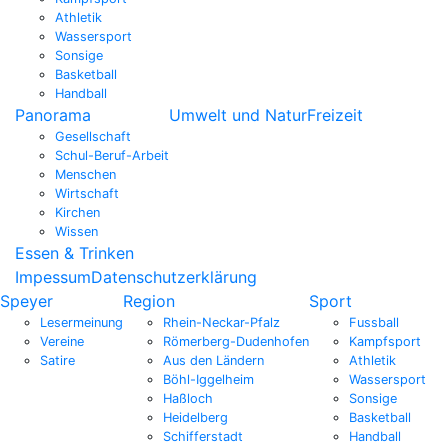
Athletik
Wassersport
Sonsige
Basketball
Handball
Panorama
Umwelt und Natur
Freizeit
Gesellschaft
Schul-Beruf-Arbeit
Menschen
Wirtschaft
Kirchen
Wissen
Essen & Trinken
Impessum
Datenschutzerklärung
Speyer
Region
Sport
Lesermeinung
Rhein-Neckar-Pfalz
Fussball
Vereine
Römerberg-Dudenhofen
Kampfsport
Satire
Aus den Ländern
Athletik
Böhl-Iggelheim
Wassersport
Haßloch
Sonsige
Heidelberg
Basketball
Schifferstadt
Handball