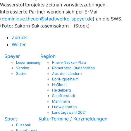
Wasserstoffprojekts zeitnah vorwärtszubringen.
Interessierte Partner wenden sich per E-Mail
(
dominique.theuer@stadtwerke-speyer.de
) an die SWS.
(Foto: Sakorn Sukkasemsakorn – iStock)
Zurück
Weiter
Speyer
Region
Lesermeinung
Rhein-Neckar-Pfalz
Vereine
Römerberg-Dudenhofen
Satire
Aus den Ländern
Böhl-Iggelheim
Haßloch
Heidelberg
Schifferstadt
Mannheim
Ludwigshafen
Landtagswahl 2021
Sport
Kultur
Termine / Kurzmeldungen
Fussball
Kampfsport