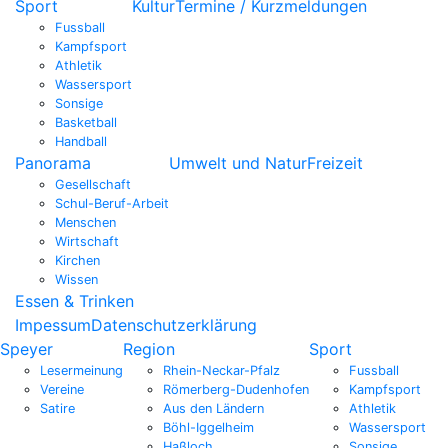
Sport
Kultur
Termine / Kurzmeldungen
Fussball
Kampfsport
Athletik
Wassersport
Sonsige
Basketball
Handball
Panorama
Umwelt und Natur
Freizeit
Gesellschaft
Schul-Beruf-Arbeit
Menschen
Wirtschaft
Kirchen
Wissen
Essen & Trinken
Impessum
Datenschutzerklärung
Speyer
Region
Sport
Lesermeinung
Rhein-Neckar-Pfalz
Fussball
Vereine
Römerberg-Dudenhofen
Kampfsport
Satire
Aus den Ländern
Athletik
Böhl-Iggelheim
Wassersport
Haßloch
Sonsige