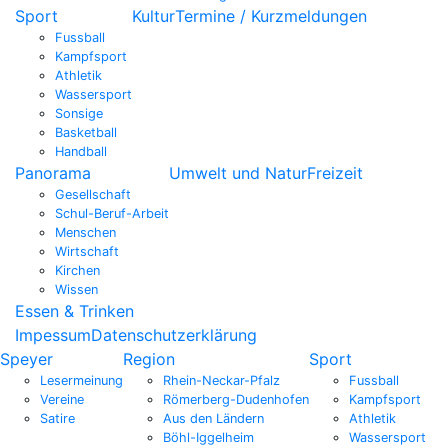
Sport
Kultur
Termine / Kurzmeldungen
Fussball
Kampfsport
Athletik
Wassersport
Sonsige
Basketball
Handball
Panorama
Umwelt und Natur
Freizeit
Gesellschaft
Schul-Beruf-Arbeit
Menschen
Wirtschaft
Kirchen
Wissen
Essen & Trinken
Impessum
Datenschutzerklärung
Speyer
Region
Sport
Lesermeinung
Rhein-Neckar-Pfalz
Fussball
Vereine
Römerberg-Dudenhofen
Kampfsport
Satire
Aus den Ländern
Athletik
Böhl-Iggelheim
Wassersport