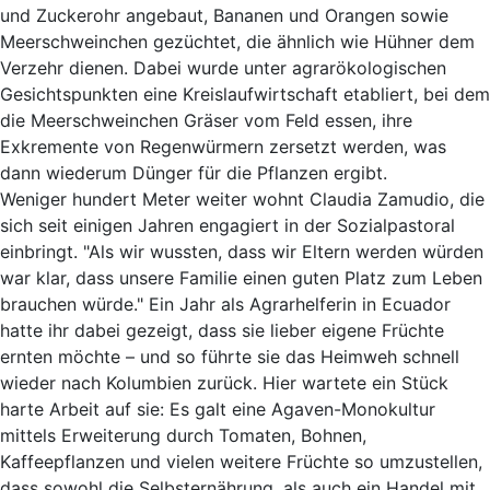
und Zuckerohr angebaut, Bananen und Orangen sowie
Meerschweinchen gezüchtet, die ähnlich wie Hühner dem
Verzehr dienen. Dabei wurde unter agrarökologischen
Gesichtspunkten eine Kreislaufwirtschaft etabliert, bei dem
die Meerschweinchen Gräser vom Feld essen, ihre
Exkremente von Regenwürmern zersetzt werden, was
dann wiederum Dünger für die Pflanzen ergibt.
Weniger hundert Meter weiter wohnt Claudia Zamudio, die
sich seit einigen Jahren engagiert in der Sozialpastoral
einbringt. "Als wir wussten, dass wir Eltern werden würden
war klar, dass unsere Familie einen guten Platz zum Leben
brauchen würde." Ein Jahr als Agrarhelferin in Ecuador
hatte ihr dabei gezeigt, dass sie lieber eigene Früchte
ernten möchte – und so führte sie das Heimweh schnell
wieder nach Kolumbien zurück. Hier wartete ein Stück
harte Arbeit auf sie: Es galt eine Agaven-Monokultur
mittels Erweiterung durch Tomaten, Bohnen,
Kaffeepflanzen und vielen weitere Früchte so umzustellen,
dass sowohl die Selbsternährung, als auch ein Handel mit