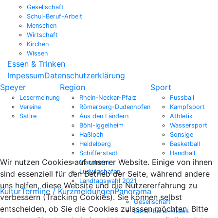
Gesellschaft
Schul-Beruf-Arbeit
Menschen
Wirtschaft
Kirchen
Wissen
Essen & Trinken
Impessum
Datenschutzerklärung
Speyer
Region
Sport
Lesermeinung
Rhein-Neckar-Pfalz
Fussball
Vereine
Römerberg-Dudenhofen
Kampfsport
Satire
Aus den Ländern
Athletik
Böhl-Iggelheim
Wassersport
Haßloch
Sonsige
Heidelberg
Basketball
Schifferstadt
Handball
Wir nutzen Cookies auf unserer Website. Einige von ihnen
Mannheim
Ludwigshafen
sind essenziell für den Betrieb der Seite, während andere
Landtagswahl 2021
uns helfen, diese Website und die Nutzererfahrung zu
Kultur
Termine / Kurzmeldungen
Panorama
verbessern (Tracking Cookies). Sie können selbst
Gesellschaft
entscheiden, ob Sie die Cookies zulassen möchten. Bitte
Schul-Beruf-Arbeit