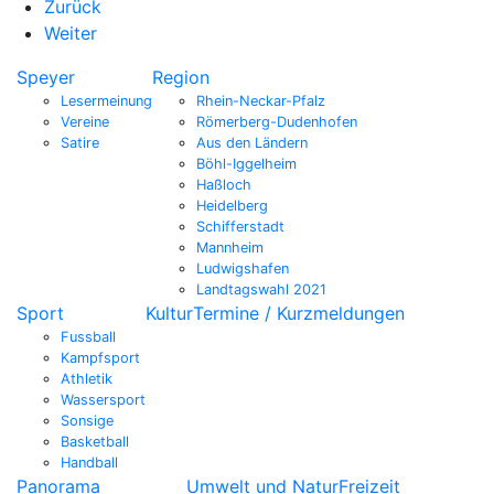
Zurück
Weiter
Speyer
Region
Lesermeinung
Rhein-Neckar-Pfalz
Vereine
Römerberg-Dudenhofen
Satire
Aus den Ländern
Böhl-Iggelheim
Haßloch
Heidelberg
Schifferstadt
Mannheim
Ludwigshafen
Landtagswahl 2021
Sport
Kultur
Termine / Kurzmeldungen
Fussball
Kampfsport
Athletik
Wassersport
Sonsige
Basketball
Handball
Panorama
Umwelt und Natur
Freizeit