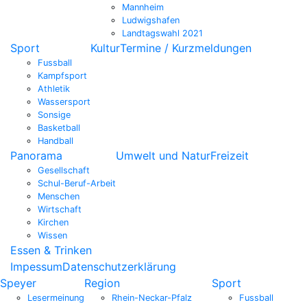
Mannheim
Ludwigshafen
Landtagswahl 2021
Sport
Kultur
Termine / Kurzmeldungen
Fussball
Kampfsport
Athletik
Wassersport
Sonsige
Basketball
Handball
Panorama
Umwelt und Natur
Freizeit
Gesellschaft
Schul-Beruf-Arbeit
Menschen
Wirtschaft
Kirchen
Wissen
Essen & Trinken
Impessum
Datenschutzerklärung
Speyer
Region
Sport
Lesermeinung
Rhein-Neckar-Pfalz
Fussball