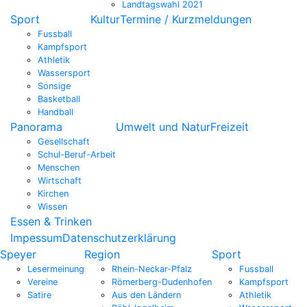
Landtagswahl 2021
Sport
Kultur
Termine / Kurzmeldungen
Fussball
Kampfsport
Athletik
Wassersport
Sonsige
Basketball
Handball
Panorama
Umwelt und Natur
Freizeit
Gesellschaft
Schul-Beruf-Arbeit
Menschen
Wirtschaft
Kirchen
Wissen
Essen & Trinken
Impessum
Datenschutzerklärung
Speyer
Region
Sport
Lesermeinung
Rhein-Neckar-Pfalz
Fussball
Vereine
Römerberg-Dudenhofen
Kampfsport
Satire
Aus den Ländern
Athletik