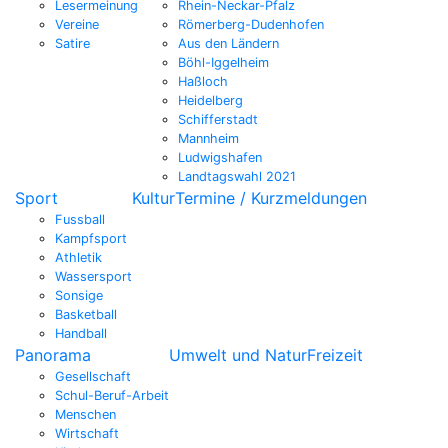
Lesermeinung
Rhein-Neckar-Pfalz
Vereine
Römerberg-Dudenhofen
Satire
Aus den Ländern
Böhl-Iggelheim
Haßloch
Heidelberg
Schifferstadt
Mannheim
Ludwigshafen
Landtagswahl 2021
Sport
Kultur
Termine / Kurzmeldungen
Fussball
Kampfsport
Athletik
Wassersport
Sonsige
Basketball
Handball
Panorama
Umwelt und Natur
Freizeit
Gesellschaft
Schul-Beruf-Arbeit
Menschen
Wirtschaft