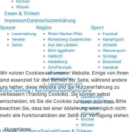
Kirchen
Wissen
Essen & Trinken
Impessum
Datenschutzerklärung
Speyer
Region
Sport
Lesermeinung
Rhein-Neckar-Pfalz
Fussball
Vereine
Römerberg-Dudenhofen
Kampfsport
Satire
Aus den Ländern
Athletik
Böhl-Iggelheim
Wassersport
Haßloch
Sonsige
Heidelberg
Basketball
Schifferstadt
Handball
Wir nutzen Cookies auf unserer Website. Einige von ihnen
Mannheim
Ludwigshafen
sind essenziell für den Betrieb der Seite, während andere
Landtagswahl 2021
uns helfen, diese Website und die Nutzererfahrung zu
Kultur
Termine / Kurzmeldungen
Panorama
verbessern (Tracking Cookies). Sie können selbst
Gesellschaft
entscheiden, ob Sie die Cookies zulassen möchten. Bitte
Schul-Beruf-Arbeit
beachten Sie, dass bei einer Ablehnung womöglich nicht
Menschen
Wirtschaft
mehr alle Funktionalitäten der Seite zur Verfügung stehen.
Kirchen
Wissen
Akzeptieren
Umwelt und Natur
Freizeit
Essen & Trinken