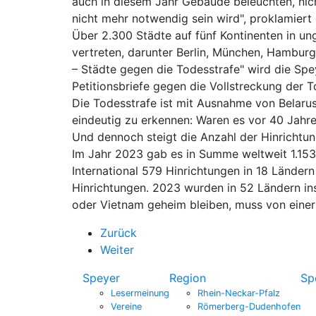
auch in diesem Jahr Gebäude beleuchten, nich
nicht mehr notwendig sein wird", proklamiert 
Über 2.300 Städte auf fünf Kontinenten in u
vertreten, darunter Berlin, München, Hamburg,
– Städte gegen die Todesstrafe" wird die Sp
Petitionsbriefe gegen die Vollstreckung der T
Die Todesstrafe ist mit Ausnahme von Belarus
eindeutig zu erkennen: Waren es vor 40 Jahre
Und dennoch steigt die Anzahl der Hinrichtun
Im Jahr 2023 gab es in Summe weltweit 1.153
International 579 Hinrichtungen in 18 Lände
Hinrichtungen. 2023 wurden in 52 Ländern in
oder Vietnam geheim bleiben, muss von eine
Zurück
Weiter
Speyer
Region
Sp
Lesermeinung
Rhein-Neckar-Pfalz
Vereine
Römerberg-Dudenhofen