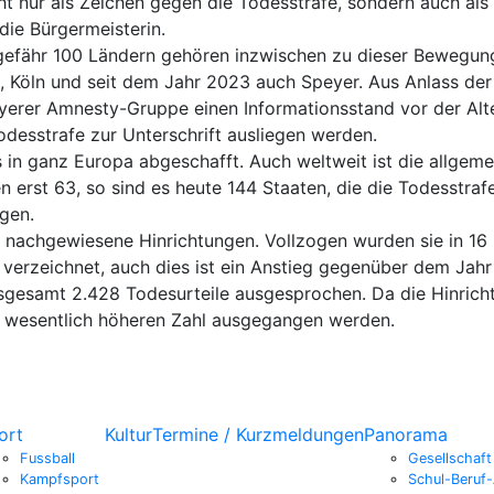
t nur als Zeichen gegen die Todesstrafe, sondern auch als
die Bürgermeisterin.
ngefähr 100 Ländern gehören inzwischen zu dieser Bewegung
 Köln und seit dem Jahr 2023 auch Speyer. Aus Anlass der A
eyerer Amnesty-Gruppe einen Informationsstand vor der Al
odesstrafe zur Unterschrift ausliegen werden.
 in ganz Europa abgeschafft. Auch weltweit ist die allge
n erst 63, so sind es heute 144 Staaten, die die Todesstra
gen.
 nachgewiesene Hinrichtungen. Vollzogen wurden sie in 1
rn verzeichnet, auch dies ist ein Anstieg gegenüber dem J
sgesamt 2.428 Todesurteile ausgesprochen. Da die Hinrich
r wesentlich höheren Zahl ausgegangen werden.
ort
Kultur
Termine / Kurzmeldungen
Panorama
Fussball
Gesellschaft
Kampfsport
Schul-Beruf-