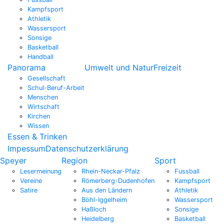
Kampfsport
Athletik
Wassersport
Sonsige
Basketball
Handball
Panorama
Umwelt und Natur
Freizeit
Gesellschaft
Schul-Beruf-Arbeit
Menschen
Wirtschaft
Kirchen
Wissen
Essen & Trinken
Impessum
Datenschutzerklärung
Speyer
Region
Sport
Lesermeinung
Rhein-Neckar-Pfalz
Fussball
Vereine
Römerberg-Dudenhofen
Kampfsport
Satire
Aus den Ländern
Athletik
Böhl-Iggelheim
Wassersport
Haßloch
Sonsige
Heidelberg
Basketball