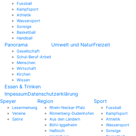
Fussball
Kampfsport
Athletik
Wassersport
Sonsige
Basketball
Handball
Panorama
Umwelt und Natur
Freizeit
Gesellschaft
Schul-Beruf-Arbeit
Menschen
Wirtschaft
Kirchen
Wissen
Essen & Trinken
Impessum
Datenschutzerklärung
Speyer
Region
Sport
Lesermeinung
Rhein-Neckar-Pfalz
Fussball
Vereine
Römerberg-Dudenhofen
Kampfsport
Satire
Aus den Ländern
Athletik
Böhl-Iggelheim
Wassersport
Haßloch
Sonsige