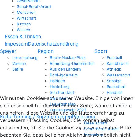
Gesellschaft
Schul-Beruf-Arbeit
Menschen
Wirtschaft
Kirchen
Wissen
Essen & Trinken
Impessum
Datenschutzerklärung
Speyer
Region
Sport
Lesermeinung
Rhein-Neckar-Pfalz
Fussball
Vereine
Römerberg-Dudenhofen
Kampfsport
Satire
Aus den Ländern
Athletik
Böhl-Iggelheim
Wassersport
Haßloch
Sonsige
Heidelberg
Basketball
Schifferstadt
Handball
Wir nutzen Cookies auf unserer Website. Einige von ihnen
Mannheim
Ludwigshafen
sind essenziell für den Betrieb der Seite, während andere
Landtagswahl 2021
uns helfen, diese Website und die Nutzererfahrung zu
Kultur
Termine / Kurzmeldungen
Panorama
verbessern (Tracking Cookies). Sie können selbst
Gesellschaft
entscheiden, ob Sie die Cookies zulassen möchten. Bitte
Schul-Beruf-Arbeit
beachten Sie, dass bei einer Ablehnung womöglich nicht
Menschen