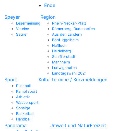
Ende
Speyer
Region
Lesermeinung
Rhein-Neckar-Pfalz
Vereine
Römerberg-Dudenhofen
Satire
Aus den Ländern
Böhl-Iggelheim
Haßloch
Heidelberg
Schifferstadt
Mannheim
Ludwigshafen
Landtagswahl 2021
Sport
Kultur
Termine / Kurzmeldungen
Fussball
Kampfsport
Athletik
Wassersport
Sonsige
Basketball
Handball
Panorama
Umwelt und Natur
Freizeit