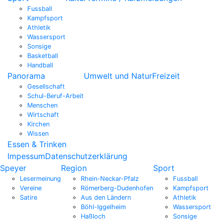
Fussball
Kampfsport
Athletik
Wassersport
Sonsige
Basketball
Handball
Panorama
Umwelt und Natur
Freizeit
Gesellschaft
Schul-Beruf-Arbeit
Menschen
Wirtschaft
Kirchen
Wissen
Essen & Trinken
Impessum
Datenschutzerklärung
Speyer
Region
Sport
Lesermeinung
Rhein-Neckar-Pfalz
Fussball
Vereine
Römerberg-Dudenhofen
Kampfsport
Satire
Aus den Ländern
Athletik
Böhl-Iggelheim
Wassersport
Haßloch
Sonsige