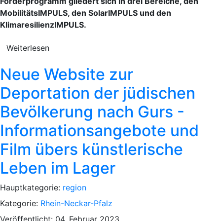
Förderprogramm gliedert sich in drei Bereiche, den
MobilitätsIMPULS, den SolarIMPULS und den
KlimaresilienzIMPULS.
Weiterlesen
Neue Website zur
Deportation der jüdischen
Bevölkerung nach Gurs -
Informationsangebote und
Film übers künstlerische
Leben im Lager
Hauptkategorie:
region
Kategorie:
Rhein-Neckar-Pfalz
Veröffentlicht: 04. Februar 2023