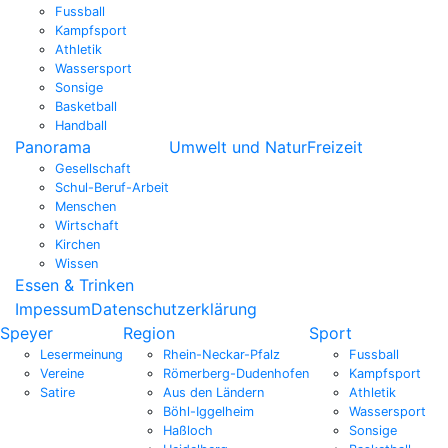
Fussball
Kampfsport
Athletik
Wassersport
Sonsige
Basketball
Handball
Panorama
Umwelt und Natur
Freizeit
Gesellschaft
Schul-Beruf-Arbeit
Menschen
Wirtschaft
Kirchen
Wissen
Essen & Trinken
Impessum
Datenschutzerklärung
Speyer
Region
Sport
Lesermeinung
Rhein-Neckar-Pfalz
Fussball
Vereine
Römerberg-Dudenhofen
Kampfsport
Satire
Aus den Ländern
Athletik
Böhl-Iggelheim
Wassersport
Haßloch
Sonsige