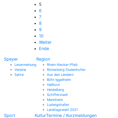
5
6
7
8
9
10
Weiter
Ende
Speyer
Region
Lesermeinung
Rhein-Neckar-Pfalz
Vereine
Römerberg-Dudenhofen
Satire
Aus den Ländern
Böhl-Iggelheim
Haßloch
Heidelberg
Schifferstadt
Mannheim
Ludwigshafen
Landtagswahl 2021
Sport
Kultur
Termine / Kurzmeldungen