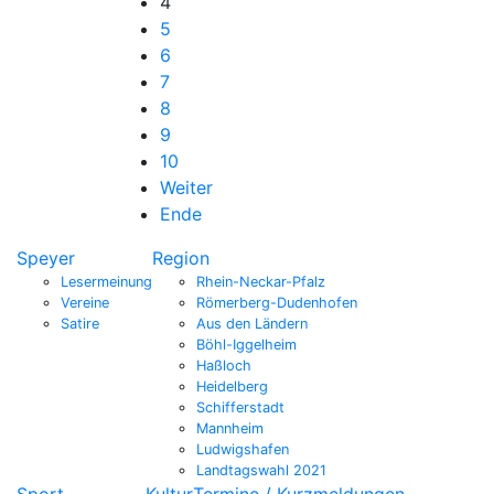
4
5
6
7
8
9
10
Weiter
Ende
Speyer
Region
Lesermeinung
Rhein-Neckar-Pfalz
Vereine
Römerberg-Dudenhofen
Satire
Aus den Ländern
Böhl-Iggelheim
Haßloch
Heidelberg
Schifferstadt
Mannheim
Ludwigshafen
Landtagswahl 2021
Sport
Kultur
Termine / Kurzmeldungen