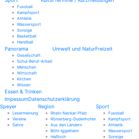
Fussball
Kampfsport
Athletik
Wassersport
Sonsige
Basketball
Handball
Panorama
Umwelt und Natur
Freizeit
Gesellschaft
Schul-Beruf-Arbeit
Menschen
Wirtschaft
Kirchen
Wissen
Essen & Trinken
Impessum
Datenschutzerklärung
Speyer
Region
Sport
Lesermeinung
Rhein-Neckar-Pfalz
Fussball
Vereine
Römerberg-Dudenhofen
Kampfsport
Satire
Aus den Ländern
Athletik
Böhl-Iggelheim
Wassersport
Haßloch
Sonsige