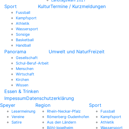
Landtagswahl 2021
Sport
Kultur
Termine / Kurzmeldungen
Fussball
Kampfsport
Athletik
Wassersport
Sonsige
Basketball
Handball
Panorama
Umwelt und Natur
Freizeit
Gesellschaft
Schul-Beruf-Arbeit
Menschen
Wirtschaft
Kirchen
Wissen
Essen & Trinken
Impessum
Datenschutzerklärung
Speyer
Region
Sport
Lesermeinung
Rhein-Neckar-Pfalz
Fussball
Vereine
Römerberg-Dudenhofen
Kampfsport
Satire
Aus den Ländern
Athletik
Böhl-Iggelheim
Wassersport